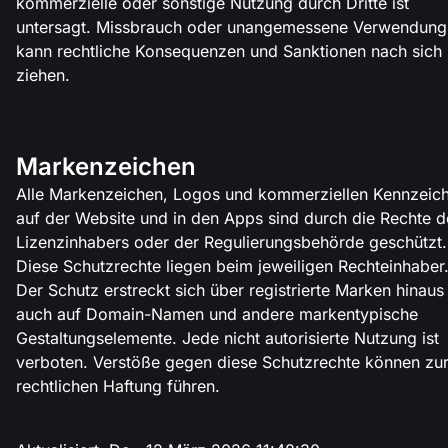
kommerzielle oder sonstige Nutzung durch Dritte ist
untersagt. Missbrauch oder unangemessene Verwendung
kann rechtliche Konsequenzen und Sanktionen nach sich
ziehen.
Markenzeichen
Alle Markenzeichen, Logos und kommerziellen Kennzeic
auf der Website und in den Apps sind durch die Rechte d
Lizenzinhabers oder der Regulierungsbehörde geschützt.
Diese Schutzrechte liegen beim jeweiligen Rechteinhaber
Der Schutz erstreckt sich über registrierte Marken hinaus
auch auf Domain-Namen und andere markentypische
Gestaltungselemente. Jede nicht autorisierte Nutzung ist
verboten. Verstöße gegen diese Schutzrechte können zu
rechtlichen Haftung führen.