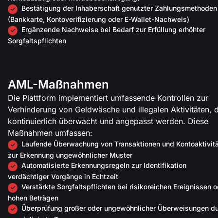
Bestätigung der Inhaberschaft genutzter Zahlungsmethoden
(Bankkarte, Kontoverifizierung oder E-Wallet-Nachweis)
Ergänzende Nachweise bei Bedarf zur Erfüllung erhöhter
Sorgfaltspflichten
AML-Maßnahmen
Die Plattform implementiert umfassende Kontrollen zur
Verhinderung von Geldwäsche und illegalen Aktivitäten, d
kontinuierlich überwacht und angepasst werden. Diese
Maßnahmen umfassen:
Laufende Überwachung von Transaktionen und Kontoaktivit
zur Erkennung ungewöhnlicher Muster
Automatisierte Erkennungsregeln zur Identifikation
verdächtiger Vorgänge in Echtzeit
Verstärkte Sorgfaltspflichten bei risikoreichen Ereignissen 
hohen Beträgen
Überprüfung großer oder ungewöhnlicher Überweisungen d