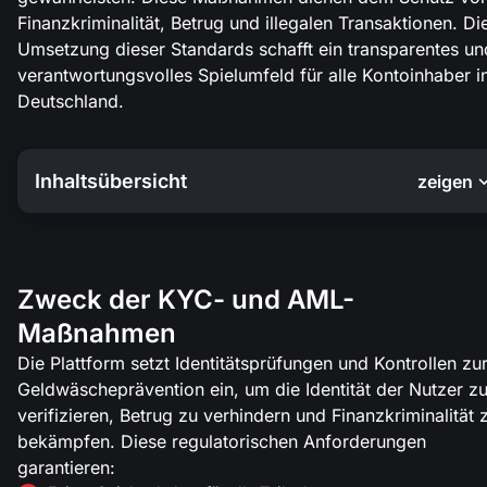
Finanzkriminalität, Betrug und illegalen Transaktionen. Di
Umsetzung dieser Standards schafft ein transparentes un
verantwortungsvolles Spielumfeld für alle Kontoinhaber i
Deutschland.
Inhaltsübersicht
zeigen
Zweck der KYC- und AML-
Maßnahmen
Die Plattform setzt Identitätsprüfungen und Kontrollen zu
Geldwäscheprävention ein, um die Identität der Nutzer z
verifizieren, Betrug zu verhindern und Finanzkriminalität 
bekämpfen. Diese regulatorischen Anforderungen
garantieren: