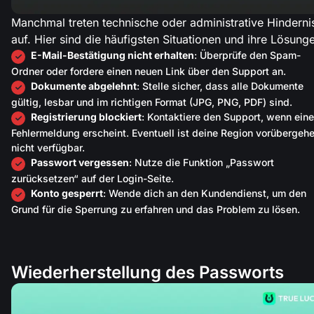
Manchmal treten technische oder administrative Hinderni
auf. Hier sind die häufigsten Situationen und ihre Lösung
E-Mail-Bestätigung nicht erhalten
: Überprüfe den Spam-
Ordner oder fordere einen neuen Link über den Support an.
Dokumente abgelehnt
: Stelle sicher, dass alle Dokumente
gültig, lesbar und im richtigen Format (JPG, PNG, PDF) sind.
Registrierung blockiert
: Kontaktiere den Support, wenn eine
Fehlermeldung erscheint. Eventuell ist deine Region vorübergeh
nicht verfügbar.
Passwort vergessen
: Nutze die Funktion „Passwort
zurücksetzen“ auf der Login-Seite.
Konto gesperrt
: Wende dich an den Kundendienst, um den
Grund für die Sperrung zu erfahren und das Problem zu lösen.
Wiederherstellung des Passworts