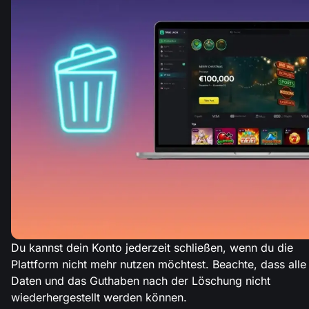
Du kannst dein Konto jederzeit schließen, wenn du die
Plattform nicht mehr nutzen möchtest. Beachte, dass alle
Daten und das Guthaben nach der Löschung nicht
wiederhergestellt werden können.