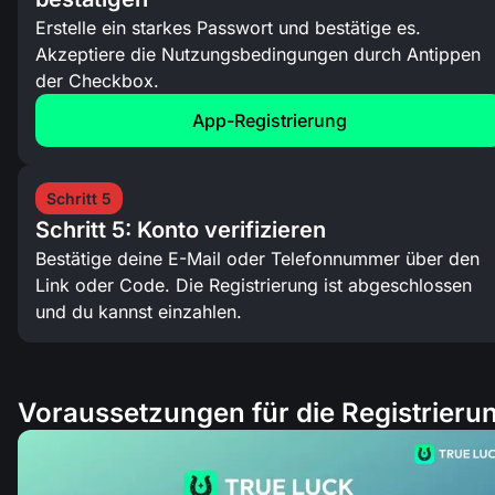
Erstelle ein starkes Passwort und bestätige es.
Akzeptiere die Nutzungsbedingungen durch Antippen
der Checkbox.
App-Registrierung
Schritt 5
Schritt 5: Konto verifizieren
Bestätige deine E-Mail oder Telefonnummer über den
Link oder Code. Die Registrierung ist abgeschlossen
und du kannst einzahlen.
Voraussetzungen für die Registrieru