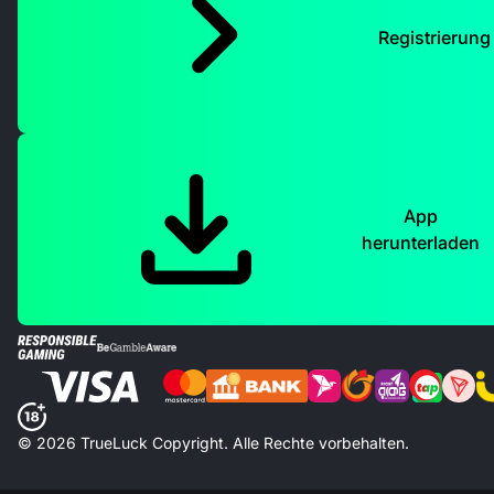
Registrierung
App
herunterladen
© 2026 TrueLuck Copyright. Alle Rechte vorbehalten.