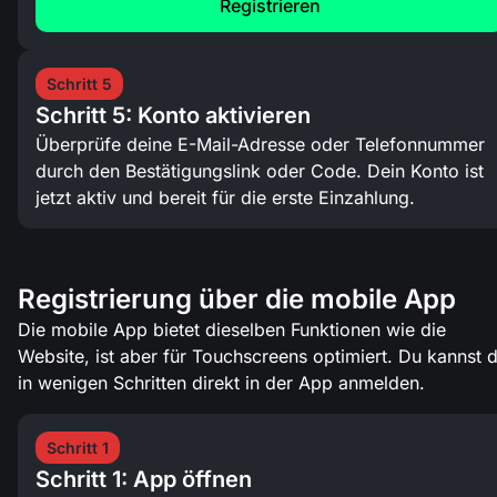
Registrieren
Schritt 5
Schritt 5: Konto aktivieren
Überprüfe deine E-Mail-Adresse oder Telefonnummer
durch den Bestätigungslink oder Code. Dein Konto ist
jetzt aktiv und bereit für die erste Einzahlung.
Registrierung über die mobile App
Die mobile App bietet dieselben Funktionen wie die
Website, ist aber für Touchscreens optimiert. Du kannst 
in wenigen Schritten direkt in der App anmelden.
Schritt 1
Schritt 1: App öffnen