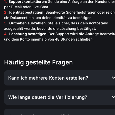
Support kontaktieren
: Sende eine Anfrage an den Kundendie
per E-Mail oder Live-Chat.
Identität bestätigen
: Beantworte Sicherheitsfragen oder reich
ein Dokument ein, um deine Identität zu bestätigen.
Guthaben auszahlen
: Stelle sicher, dass dein Kontostand
ausgezahlt wurde, bevor du die Löschung bestätigst.
Löschung bestätigen
: Der Support wird die Anfrage bearbeit
und dein Konto innerhalb von 48 Stunden schließen.
Häufig gestellte Fragen
Kann ich mehrere Konten erstellen?
Wie lange dauert die Verifizierung?