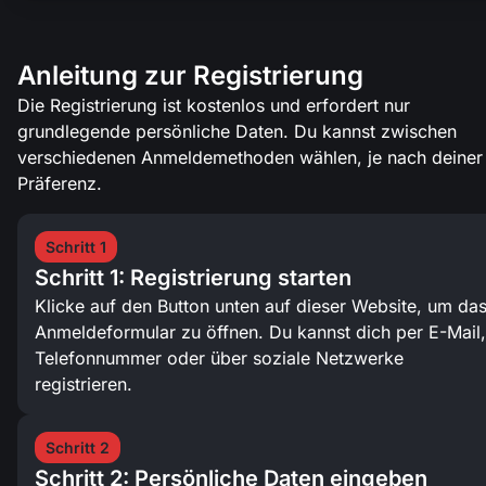
Anleitung zur Registrierung
Die Registrierung ist kostenlos und erfordert nur
grundlegende persönliche Daten. Du kannst zwischen
verschiedenen Anmeldemethoden wählen, je nach deiner
Präferenz.
Schritt 1
Schritt 1: Registrierung starten
Klicke auf den Button unten auf dieser Website, um da
Anmeldeformular zu öffnen. Du kannst dich per E-Mail,
Telefonnummer oder über soziale Netzwerke
registrieren.
Schritt 2
Schritt 2: Persönliche Daten eingeben