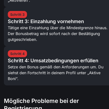
„Aktivieren“.
Schritt 3
Schritt 3: Einzahlung vornehmen
Tätige eine Einzahlung über die Mindestgrenze hinaus.
Der Bonusbetrag wird sofort nach der Bestätigung
gutgeschrieben.
Schritt 4
Schritt 4: Umsatzbedingungen erfüllen
Setze den Bonus gemäß den Anforderungen um. Du
siehst den Fortschritt in deinem Profil unter „Aktive
Boni“.
Mögliche Probleme bei der
Registrierung