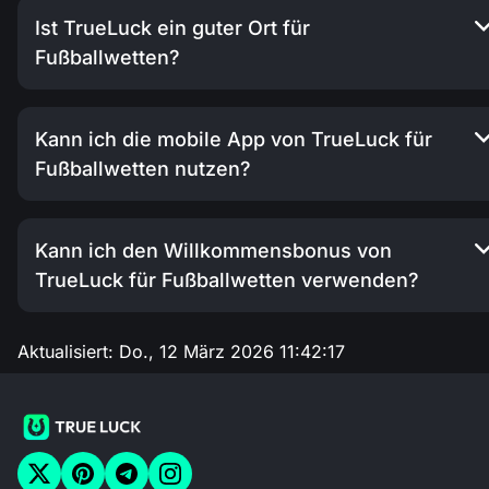
Ist TrueLuck ein guter Ort für
Fußballwetten?
Kann ich die mobile App von TrueLuck für
Fußballwetten nutzen?
Kann ich den Willkommensbonus von
TrueLuck für Fußballwetten verwenden?
Aktualisiert:
Do., 12 März 2026 11:42:17