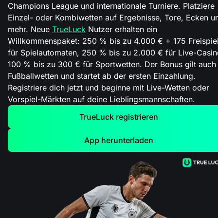
Champions League und internationale Turniere. Platziere
Einzel- oder Kombiwetten auf Ergebnisse, Tore, Ecken u
mehr. Neue
TrueLuck
Nutzer erhalten ein
Willkommenspaket: 250 % bis zu 4.000 € + 175 Freispie
für Spielautomaten, 250 % bis zu 2.000 € für Live-Casin
100 % bis zu 300 € für Sportwetten. Der Bonus gilt auch 
Fußballwetten und startet ab der ersten Einzahlung.
Registriere dich jetzt und beginne mit Live-Wetten oder
Vorspiel-Märkten auf deine Lieblingsmannschaften.
TrueLuck registrieren
App herunterladen