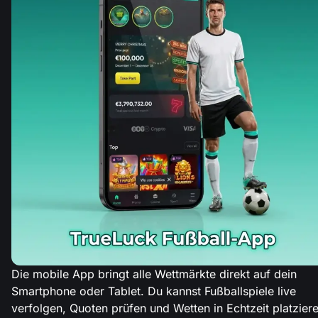
Die mobile App bringt alle Wettmärkte direkt auf dein
Smartphone oder Tablet. Du kannst Fußballspiele live
verfolgen, Quoten prüfen und Wetten in Echtzeit platzier