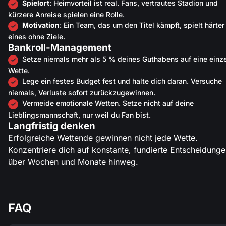
Spielort
: Heimvorteil ist real. Fans, vertrautes Stadion und
kürzere Anreise spielen eine Rolle.
Motivation
: Ein Team, das um den Titel kämpft, spielt härter
eines ohne Ziele.
Bankroll-Management
Setze niemals mehr als 5 % deines Guthabens auf eine einz
Wette.
Lege ein festes Budget fest und halte dich daran. Versuche
niemals, Verluste sofort zurückzugewinnen.
Vermeide emotionale Wetten. Setze nicht auf deine
Lieblingsmannschaft, nur weil du Fan bist.
Langfristig denken
Erfolgreiche Wettende gewinnen nicht jede Wette.
Konzentriere dich auf konstante, fundierte Entscheidung
über Wochen und Monate hinweg.
FAQ