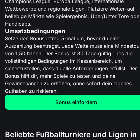
Champions League, Europa League, internationale
Wettbewerbe und regionale Ligen. Platziere Wetten auf
beliebige Märkte wie Spielergebnis, Über/Unter Tore ode
Handicaps.
Umsatzbedingungen
Setze den Bonusbetrag 5-mal um, bevor du eine
Auszahlung beantragst. Jede Wette muss eine Mindestqu
von 1,50 haben. Der Bonus ist 30 Tage gültig. Lies die
vollständigen Bedingungen im Kassenbereich, um
sicherzustellen, dass du alle Anforderungen erfüllst. Der
Bonus hilft dir, mehr Spiele zu testen und deine
Gewinnchancen zu erhöhen, ohne sofort dein eigenes
Guthaben zu riskieren.
Bonus einfordern
Beliebte Fußballturniere und Ligen in